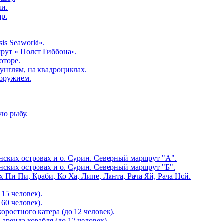
ни.
ар.
is Seaworld».
рут « Полет Гиббона».
оторе.
унглям, на квадроциклах.
 оружием.
ую рыбу.
.
нских островах и о. Сурин. Северный маршрут "А".
нских островах и о. Сурин. Северный маршрут "Б".
х Пи Пи, Краби, Ко Ха, Липе, Ланта, Рача Яй, Рача Ной.
 15 человек).
 60 человек).
оростного катера (до 12 человек).
аренда корабля (до 12 человек).