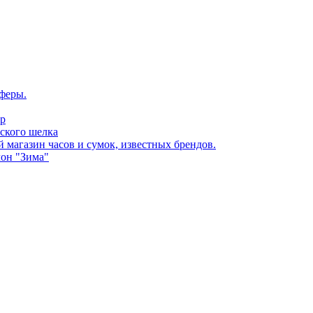
феры.
op
ского шелка
 магазин часов и сумок, известных брендов.
лон "Зима"