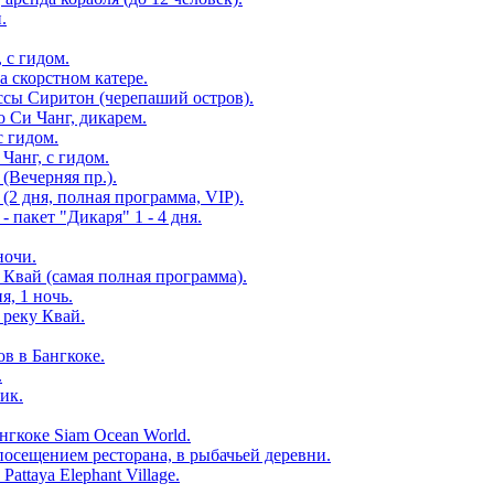
.
 с гидом.
а скорстном катере.
ссы Сиритон (черепаший остров).
о Си Чанг, дикарем.
с гидом.
Чанг, с гидом.
(Вечерняя пр.).
(2 дня, полная программа, VIP).
 пакет "Дикаря" 1 - 4 дня.
ночи.
 Квай (самая полная программа).
я, 1 ночь.
 реку Квай.
в в Бангкоке.
.
ик.
нгкоке Siam Ocean World.
посещением ресторана, в рыбачьей деревни.
attaya Elephant Village.