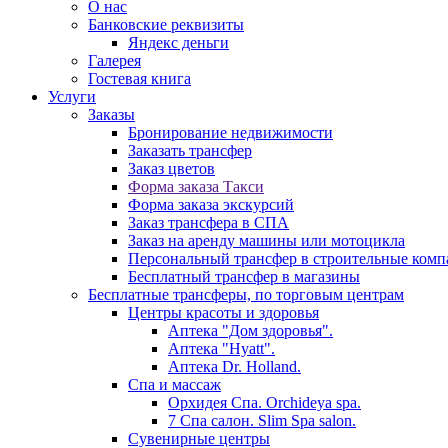
О нас
Банковские реквизиты
Яндекс деньги
Галерея
Гостевая книга
Услуги
Заказы
Бронирование недвижимости
Заказать трансфер
Заказ цветов
Форма заказа Такси
Форма заказа экскурсий
Заказ трансфера в СПА
Заказ на аренду машины или мотоцикла
Персональный трансфер в строительные ком
Бесплатный трансфер в магазины
Бесплатные трансферы, по торговым центрам
Центры красоты и здоровья
Аптека "Дом здоровья".
Аптека "Hyatt".
Аптека Dr. Holland.
Спа и массаж
Орхидея Спа. Orchideya spa.
7 Спа салон. Slim Spa salon.
Сувенирные центры