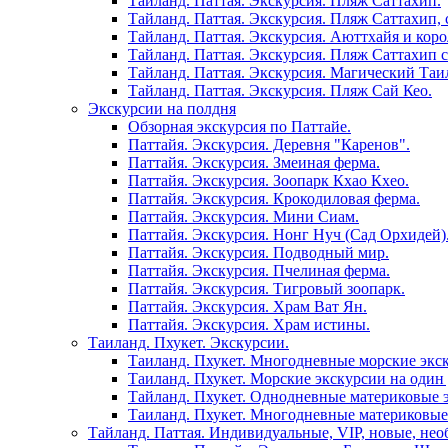
Тайланд. Паттая. Экскурсия. Пляж Саттахип.
Тайланд. Паттая. Экскурсия. Пляж Саттахип, 
Тайланд. Паттая. Экскурсия. Аюттхайя и кор
Тайланд. Паттая. Экскурсия. Пляж Саттахип 
Тайланд. Паттая. Экскурсия. Магический Таи
Тайланд. Паттая. Экскурсия. Пляж Сай Кео.
Экскурсии на полдня
Обзорная экскурсия по Паттайе.
Паттайя. Экскурсия. Деревня "Каренов".
Паттайя. Экскурсия. Змеиная ферма.
Паттайя. Экскурсия. Зоопарк Кхао Кхео.
Паттайя. Экскурсия. Крокодиловая ферма.
Паттайя. Экскурсия. Мини Сиам.
Паттайя. Экскурсия. Нонг Нуч (Сад Орхидей)
Паттайя. Экскурсия. Подводный мир.
Паттайя. Экскурсия. Пчелиная ферма.
Паттайя. Экскурсия. Тигровый зоопарк.
Паттайя. Экскурсия. Храм Ват Ян.
Паттайя. Экскурсия. Храм истины.
Таиланд. Пхукет. Экскурсии.
Таиланд. Пхукет. Многодневные морские экс
Таиланд. Пхукет. Морские экскурсии на один 
Тайланд. Пхукет. Однодневные материковые 
Таиланд. Пхукет. Многодневные материковые
Тайланд. Паттая. Индивидуальные, VIP, новые, нео