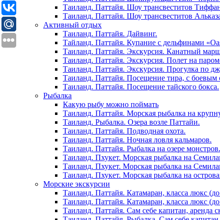
Таиланд. Паттайя. Шоу трансвеститов Тиффа
Таиланд. Паттайя. Шоу трансвеститов Альказ
Активный отдых
Таиланд. Паттайя. Дайвинг.
Тайланд. Паттайя. Купание с дельфинами «Oas
Таиланд. Паттайя. Экскурсия. Канатный марш
Таиланд. Паттайя. Экскурсия. Полет на паром
Таиланд. Паттайя. Экскурсия. Прогулка по дж
Таиланд. Паттайя. Посещение тира, с боевым
Таиланд. Паттайя. Посещение тайского бокса.
Рыбалка
Какую рыбу можно поймать
Таиланд. Паттайя. Морская рыбалка на крупн
Таиланд. Рыбалка. Озера возле Паттайи.
Таиланд. Паттайя. Подводная охота.
Таиланд. Паттайя. Ночная ловля кальмаров.
Таиланд. Паттайя. Рыбалка на озере монстров
Таиланд. Пхукет. Морская рыбалка на Семила
Таиланд. Пхукет. Морская рыбалка на Семила
Таиланд. Пхукет. Морская рыбалка на острова
Морские экскурсии
Таиланд. Паттайя. Катамаран, класса люкс (до
Таиланд. Паттайя. Катамаран, класса люкс (до
Таиланд. Паттайя. Сам себе капитан, аренда ск
Таиланд. Паттайя. Рыбалка. Сам себе капитан, 