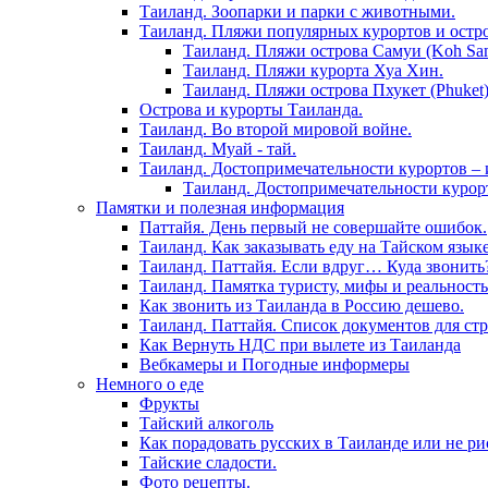
Таиланд. Зоопарки и парки с животными.
Таиланд. Пляжи популярных курортов и остр
Таиланд. Пляжи острова Самуи (Koh Sam
Таиланд. Пляжи курорта Хуа Хин.
Таиланд. Пляжи острова Пхукет (Phuket)
Острова и курорты Таиланда.
Таиланд. Во второй мировой войне.
Таиланд. Муай - тай.
Таиланд. Достопримечательности курортов – 
Таиланд. Достопримечательности курорт
Памятки и полезная информация
Паттайя. День первый не совершайте ошибок.
Таиланд. Как заказывать еду на Тайском языке
Таиланд. Паттайя. Если вдруг… Куда звонить
Таиланд. Памятка туристу, мифы и реальность
Как звонить из Таиланда в Россию дешево.
Таиланд. Паттайя. Список документов для ст
Как Вернуть НДС при вылете из Таиланда
Вебкамеры и Погодные информеры
Немного о еде
Фрукты
Тайский алкоголь
Как порадовать русских в Таиланде или не ри
Тайские сладости.
Фото рецепты.