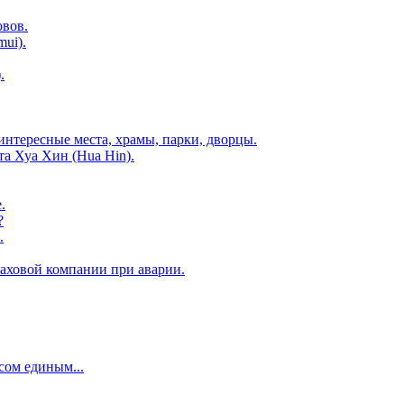
овов.
ui).
.
интересные места, храмы, парки, дворцы.
а Хуа Хин (Hua Hin).
.
?
.
раховой компании при аварии.
сом единым...