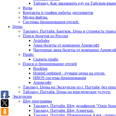
Тайланд. Как заказывать еду на Тайском языке
Визы
Контакты и график работы дипломатов
Медиа файлы.
Системы бронирования отелей.
Цены
Таиланд, Паттайя. Бангкок. Цена и стоимость тран
Поиск билетов из России
AviaSales
Авиа билеты от компании Аримсофт
Чартерные авиа билеты от компании Аримсо
Прайс
Скачать прайс
Поиск и бронирование отелей
Booking
HotelsCombined - лучшие цены на отели.
HROS система бронирования
Аримсофт
Таиланд. Цены на Экскурсии из г. Паттайя, без опи
Тайланд. Паттайя. Цены на юридические услуги.
Экскурсии
Шоу программы
Таиланд. Паттайя. Шоу дельфинов "Oasis Seaw
Таиланд. Паттайя. Шоу Алангкар.
Таиланд. Паттайя. Шокирующая Азия - порно