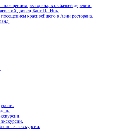
с посещением ресторана, в рыбачьей деревни.
олевский дворец Банг Па Инь.
с посещением красивейшего в Азии ресторана.
ланд.
.
курсии.
день.
экскурсии.
 экскурсии.
бычные - экскурсии.