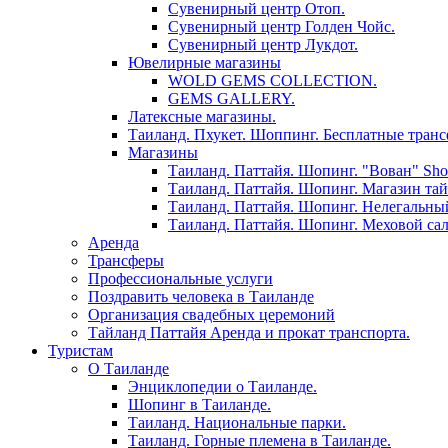
Сувенирный центр Отоп.
Сувенирный центр Голден Чойс.
Сувенирный центр Лукдот.
Ювелирные магазины
WOLD GEMS COLLECTION.
GEMS GALLERY.
Латексные магазины.
Таиланд. Пхукет. Шоппинг. Бесплатные транс
Магазины
Таиланд. Паттайя. Шопинг. "Вован" Sh
Таиланд. Паттайя. Шопинг. Магазин тай
Таиланд. Паттайя. Шопинг. Нелегальный
Таиланд. Паттайя. Шопинг. Меховой са
Аренда
Трансферы
Профессиональные услуги
Поздравить человека в Таиланде
Организация свадебных церемоний
Тайланд Паттайя Аренда и прокат транспорта.
Туристам
О Таиланде
Энциклопедии о Таиланде.
Шопинг в Таиланде.
Таиланд. Национальные парки.
Таиланд. Горные племена в Таиланде.